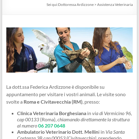
Sei qui:
Dottoressa Ardizzone
>
Assistenza Veterinaria
La dott.ssa Federica Ardizzone è disponibile su
appuntamento per visitare i vostri animali. Le visite sono
svolte a
Roma e Civitavecchia (RM)
, presso:
Clinica Veterinaria Borghesiana
in
via di Vermicino 96,
cap 00133
(Roma),
chiamando direttamente la struttura
al numero
06 207 0648
Ambulatorio Veterinario Dott. Mellin
i in
Via Santa
Costanza 3B cap 00053 (Civitavecchia),
prendendo