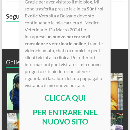
Grazie per aver visitato il mio blog. Mi
sono trasferita presso la clinica
Südtirol
Seguici su Facebook!
Exotic Vets
sita a Bolzano dove sto
continuando la mia carriera di Medico
Veterinario. Da Marzo 2024 ho
intrapreso
un nuovo percorso di
consulenze veterinarie online
, tramite
videochiamata, chat o a domicilio per i
clienti vicini alla clinica. Per ulteriori
Galleria Fotografica
informazioni puoi visitare il mio nuovo
progetto e richiedere consulenze
riguardanti la salute del tuo pappagallo
visitando il mio nuovo portale.
CLICCA QUI
PER ENTRARE NEL
NUOVO SITO