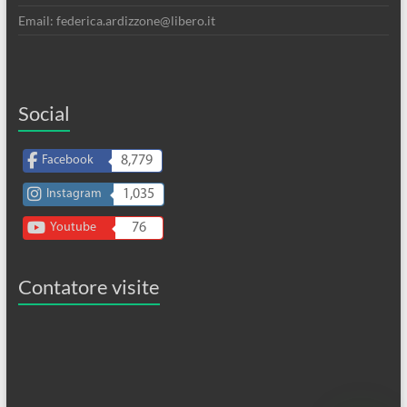
Email: federica.ardizzone@libero.it
Social
Facebook
8,779
Instagram
1,035
Youtube
76
Contatore visite