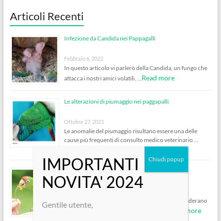
Articoli Recenti
Infezione da Candida nei Pappagalli
Febbraio 6, 2022
In questo articolo vi parlerò della Candida, un fungo che
Read more
attacca i nostri amici volatili. …
Le alterazioni di piumaggio nei paggapalli
Ottobre 27, 2021
Le anomalie del piumaggio risultano essere una delle
cause più frequenti di consulto medico veterinario …
Read more
Pappagalli e Pettorina – PRO e CONTRO
Ottobre 5, 2020
Molto spesso vengo contattata da clienti che desiderano
Gentile utente,
Read more
consigli per mettere la pettorina al loro …