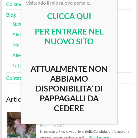
visitando il mio nuovo portale.
Collaborazioni e Progetti
CLICCA QUI
Blog
Specie Allevate
PER ENTRARE NEL
Alimentazione dei Pappagalli
NUOVO SITO
Malattie, Igiene e Cura
Allevamento a Mano
Tutorial, Guide e Consigli Utili
ATTUALMENTE NON
ABBIAMO
Contatti
DISPONIBILITA’ DI
PAPPAGALLI DA
Articoli Recenti
CEDERE
Infezione da Candida nei Pappagalli
Febbraio 6, 2022
In questo articolo vi parlerò della Candida, un fungo che
Read more
attacca i nostri amici volatili. …