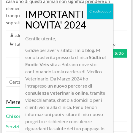
casa uno di questi animali non significa prendere un
elemento decorativo per la casa che può stare
tranquillamente nella sua gabbietta tutto il giorno,
soprattutto
admin
Maggio 22, 2019
Gentile utente,
Tutorial, Guide e Consigli Utili
Nessun commento
Grazie per aver visitato il mio blog. Mi
Leggi tutto
sono trasferita presso la clinica
Südtirol
Exotic Vets
sita a Bolzano dove sto
continuando la mia carriera di Medico
Veterinario. Da Marzo 2024 ho
intrapreso
un nuovo percorso di
consulenze veterinarie online
, tramite
videochiamata, chat o a domicilio per i
Menu
clienti vicini alla clinica. Per ulteriori
informazioni puoi visitare il mio nuovo
Chi sono
progetto e richiedere consulenze
Servizi Offerti
riguardanti la salute del tuo pappagallo