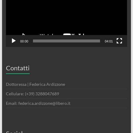
00:00
04:01
Contatti
Dottoressa | Federica Ardizzone
Cellulare: (+39) 3288047689
Email: federica.ardizzone@libero.it