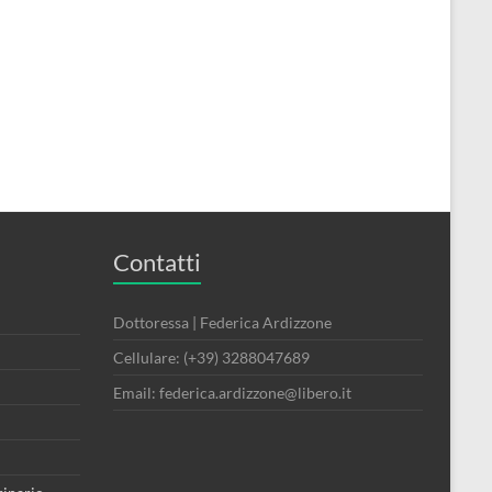
Contatti
Dottoressa | Federica Ardizzone
Cellulare: (+39) 3288047689
Email: federica.ardizzone@libero.it