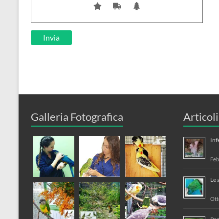
Galleria Fotografica
Articol
Inf
Feb
Le 
Ott