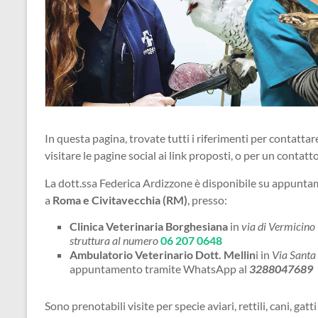
In questa pagina, trovate tutti i riferimenti per contattar
visitare le pagine social ai link proposti, o per un contat
La dott.ssa Federica Ardizzone è disponibile su appuntamen
a
Roma e Civitavecchia (RM)
, presso:
Clinica Veterinaria Borghesiana
in
via di Vermicino
struttura al numero
06 207 0648
Ambulatorio Veterinario Dott. Mellin
i in
Via Santa
appuntamento tramite WhatsApp al
3288047689
Sono prenotabili visite per specie aviari, rettili, cani, gatt