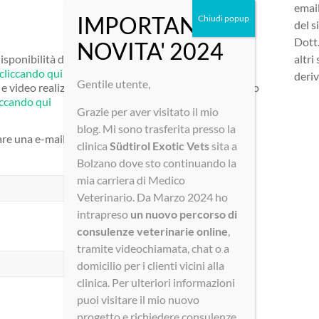
email
del s
Dott.
isponibilità degli esemplari e tanto altro ancora dal
altri
cliccando qui
deriv
Gentile utente,
o e video realizzate dalla Dott.ssa sul fantastico mondo
iccando qui
Grazie per aver visitato il mio
blog. Mi sono trasferita presso la
are una e-mail nella casella della Dott.ssa Ardizzone:
clinica
Südtirol
Exotic Vets
sita a
Bolzano dove sto continuando la
mia carriera di Medico
Veterinario. Da Marzo 2024 ho
intrapreso
un nuovo percorso di
consulenze veterinarie online
,
tramite videochiamata, chat o a
domicilio per i clienti vicini alla
clinica. Per ulteriori informazioni
puoi visitare il mio nuovo
progetto e richiedere consulenze