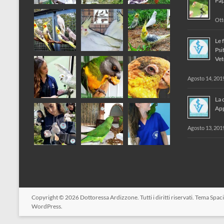
Pap
Ott
Le 
Psi
Vet
Agosto 14, 201
La 
App
Agosto 13, 201
Copyright © 2026
Dottoressa Ardizzone
. Tutti i diritti riservati. Tema
Spac
WordPress
.