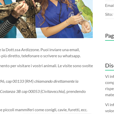
Email
Sito
Pag
e la Dott.ssa Ardizzone. Puoi inviare una email,
to più diretto, telefonare o scrivere su whatsapp.
Dis
to per visitare i vostri animali. Le visite sono svolte
Vi in
 96, cap 00133
(RM)
chiamando direttamente la
compi
rispe
 Costanza 3B cap 00053 (Civitavecchia),
prendendo
mater
Vi in
i e piccoli mammiferi come conigli, cavie, furetti, ecc.
volon