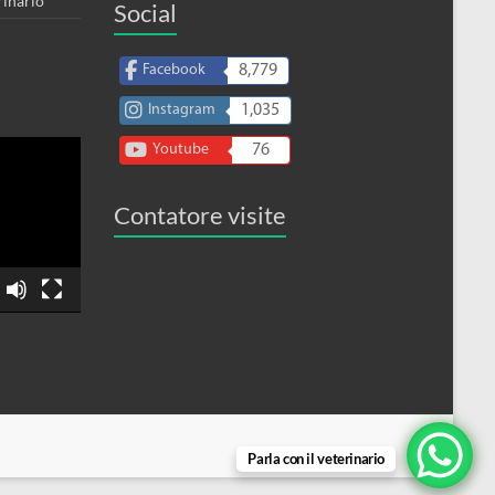
rinario
Social
Facebook
8,779
Instagram
1,035
Youtube
76
Contatore visite
Parla con il veterinario