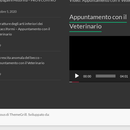
Video: Appuntamento con il Vete
pagalli e Pettorina – PRO e CONTRO
obre 5, 2020
Appuntamento con il
fratture degli arti inferiori dei
Veterinario
tacciformi – Appuntamento con il
erinario
Video
Player
9
crescita anomala del becco –
untamento con il Veterinario
9
00:00
04:01
ious
di ThemeGrill. Sviluppato da: