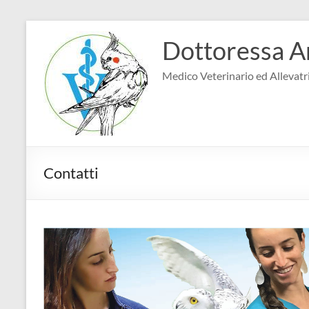
Salta
al
Dottoressa A
contenuto
Medico Veterinario ed Allevatri
Contatti