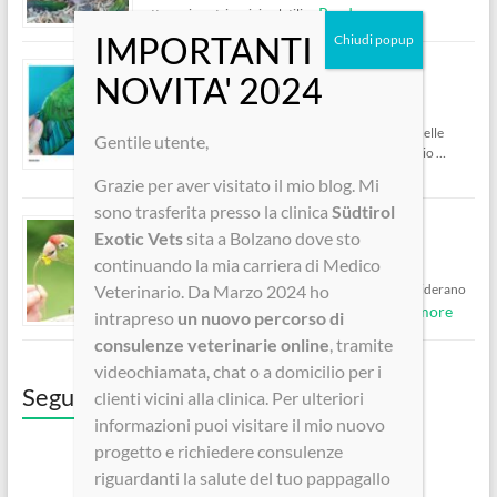
Read more
attacca i nostri amici volatili. …
Le alterazioni di piumaggio nei paggapalli
Ottobre 27, 2021
Le anomalie del piumaggio risultano essere una delle
Gentile utente,
cause più frequenti di consulto medico veterinario …
Read more
Grazie per aver visitato il mio blog. Mi
sono trasferita presso la clinica
Südtirol
Pappagalli e Pettorina – PRO e CONTRO
Exotic Vets
sita a Bolzano dove sto
continuando la mia carriera di Medico
Ottobre 5, 2020
Veterinario. Da Marzo 2024 ho
Molto spesso vengo contattata da clienti che desiderano
Read more
consigli per mettere la pettorina al loro …
intrapreso
un nuovo percorso di
consulenze veterinarie online
, tramite
videochiamata, chat o a domicilio per i
Seguici su Facebook!
clienti vicini alla clinica. Per ulteriori
informazioni puoi visitare il mio nuovo
progetto e richiedere consulenze
riguardanti la salute del tuo pappagallo