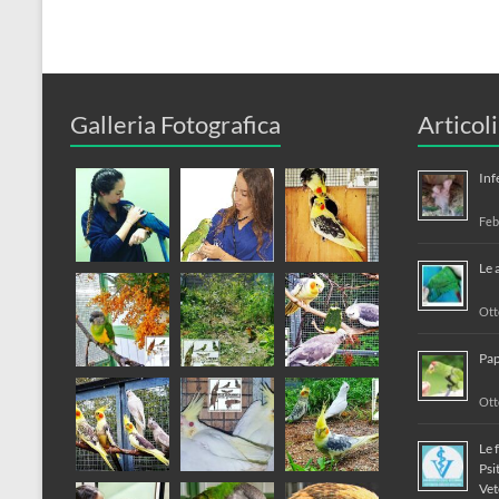
Galleria Fotografica
Articol
Inf
Feb
Le 
Ott
Pap
Ott
Le 
Psi
Vet