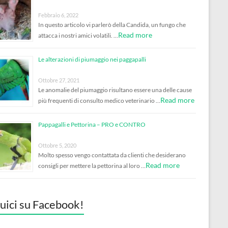
Febbraio 6, 2022
In questo articolo vi parlerò della Candida, un fungo che
Read more
attacca i nostri amici volatili. …
Le alterazioni di piumaggio nei paggapalli
Ottobre 27, 2021
Le anomalie del piumaggio risultano essere una delle cause
Read more
più frequenti di consulto medico veterinario …
Pappagalli e Pettorina – PRO e CONTRO
Ottobre 5, 2020
Molto spesso vengo contattata da clienti che desiderano
Read more
consigli per mettere la pettorina al loro …
uici su Facebook!