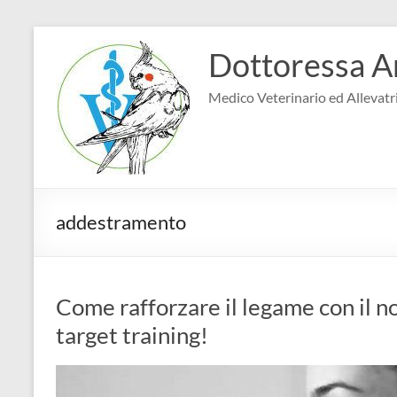
Salta
al
Dottoressa A
contenuto
Medico Veterinario ed Allevatri
addestramento
Come rafforzare il legame con il no
target training!