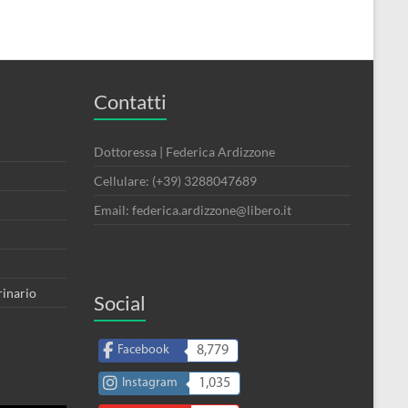
Contatti
Dottoressa | Federica Ardizzone
Cellulare: (+39) 3288047689
Email: federica.ardizzone@libero.it
rinario
Social
Facebook
8,779
Instagram
1,035