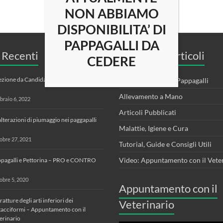
NON ABBIAMO
DISPONIBILITA’ DI
PAPPAGALLI DA
i Recenti
Categorie Articoli
CEDERE
ezione da Candida nei Pappagalli
Alimentazione dei Pappagalli
Allevamento a Mano
braio 6, 2022
Articoli Pubblicati
alterazioni di piumaggio nei paggapalli
Malattie, Igiene e Cura
obre 27, 2021
Tutorial, Guide e Consigli Utili
Video: Appuntamento con il Vete
pagalli e Pettorina – PRO e CONTRO
obre 5, 2020
Appuntamento con il
fratture degli arti inferiori dei
Veterinario
tacciformi – Appuntamento con il
erinario