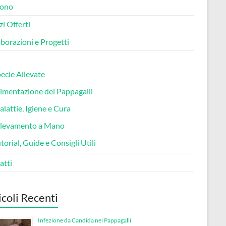
sono
zi Offerti
borazioni e Progetti
ecie Allevate
imentazione dei Pappagalli
lattie, Igiene e Cura
llevamento a Mano
torial, Guide e Consigli Utili
atti
icoli Recenti
Infezione da Candida nei Pappagalli