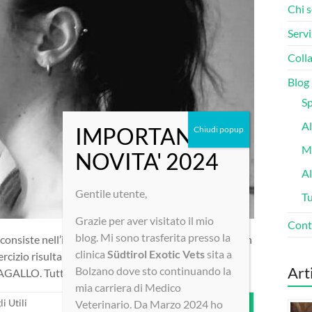
Chi 
Servi
Colla
Blog
Sp
Al
Ma
A
Gentile utente,
Tu
Grazie per aver visitato il mio
Cont
blog. Mi sono trasferita presso la
onsiste nell’insegnare al nostro animale a toccare un
clinica
Südtirol
Exotic Vets
sita a
cizio risulta importante per diversi motivi: 1.
Art
Bolzano dove sto continuando la
GALLO. Tutte
mia carriera di Medico
i Utili
Leggi tutto
Veterinario. Da Marzo 2024 ho