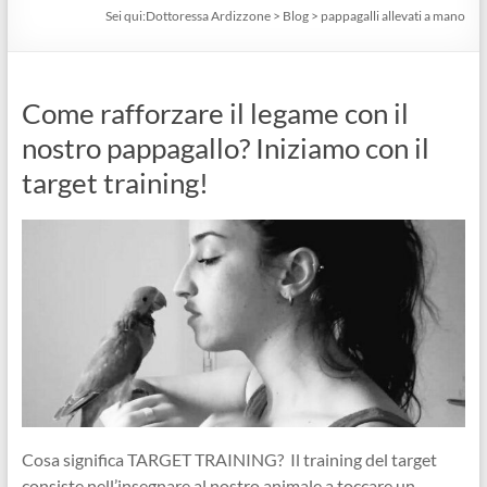
Sei qui:
Dottoressa Ardizzone
>
Blog
>
pappagalli allevati a mano
Come rafforzare il legame con il
nostro pappagallo? Iniziamo con il
target training!
Cosa significa TARGET TRAINING? Il training del target
consiste nell’insegnare al nostro animale a toccare un