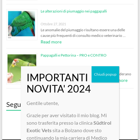
Le alterazioni di piumaggio nei paggapalli
Ottobre 27, 2021
Le anomalie del piumaggio risultano essere una delle
cause più frequenti di consulto medico veterinario …
Read more
Pappagalli e Pettorina – PRO e CONTRO
Ottobre 5, 2020
Molto spesso vengo contattata da clienti che desiderano
Read more
consigli per mettere la pettorina al loro …
Seguici su Facebook!
Gentile utente,
Grazie per aver visitato il mio blog. Mi
sono trasferita presso la clinica
Südtirol
Exotic Vets
sita a Bolzano dove sto
continuando la mia carriera di Medico