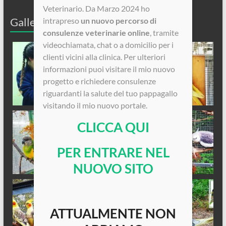
Veterinario. Da Marzo 2024 ho
Galleria Fotografica
intrapreso
un nuovo percorso di
consulenze veterinarie online
, tramite
videochiamata, chat o a domicilio per i
clienti vicini alla clinica. Per ulteriori
informazioni puoi visitare il mio nuovo
progetto e richiedere consulenze
riguardanti la salute del tuo pappagallo
visitando il mio nuovo portale.
CLICCA QUI
PER ENTRARE NEL
NUOVO SITO
ATTUALMENTE NON