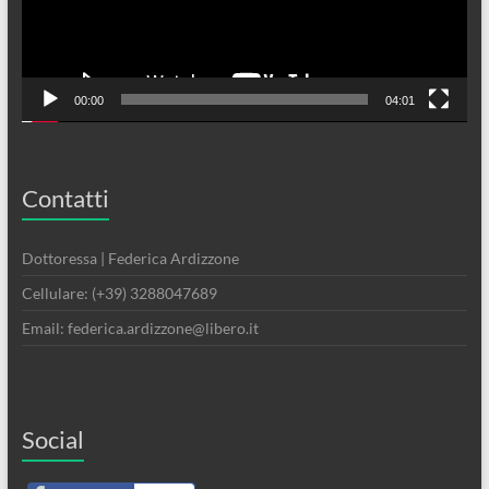
00:00
04:01
Contatti
Dottoressa | Federica Ardizzone
Cellulare: (+39) 3288047689
Email: federica.ardizzone@libero.it
Social