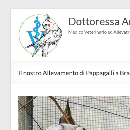
Salta
al
Dottoressa A
contenuto
Medico Veterinario ed Allevatri
Il nostro Allevamento di Pappagalli a Br