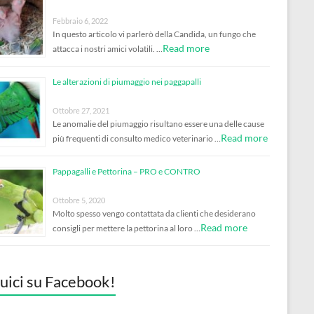
Febbraio 6, 2022
In questo articolo vi parlerò della Candida, un fungo che
Read more
attacca i nostri amici volatili. …
Le alterazioni di piumaggio nei paggapalli
Ottobre 27, 2021
Le anomalie del piumaggio risultano essere una delle cause
Read more
più frequenti di consulto medico veterinario …
Pappagalli e Pettorina – PRO e CONTRO
Ottobre 5, 2020
Molto spesso vengo contattata da clienti che desiderano
Read more
consigli per mettere la pettorina al loro …
uici su Facebook!