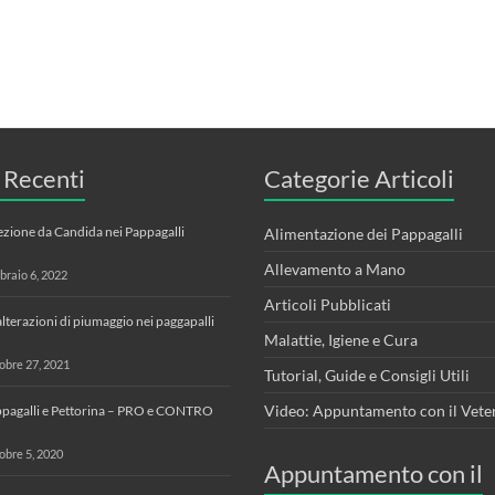
i Recenti
Categorie Articoli
ezione da Candida nei Pappagalli
Alimentazione dei Pappagalli
Allevamento a Mano
braio 6, 2022
Articoli Pubblicati
alterazioni di piumaggio nei paggapalli
Malattie, Igiene e Cura
obre 27, 2021
Tutorial, Guide e Consigli Utili
Video: Appuntamento con il Vete
pagalli e Pettorina – PRO e CONTRO
obre 5, 2020
Appuntamento con il