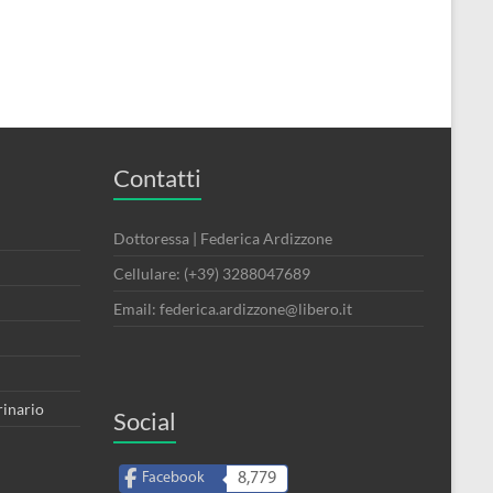
Contatti
Dottoressa | Federica Ardizzone
Cellulare: (+39) 3288047689
Email: federica.ardizzone@libero.it
rinario
Social
Facebook
8,779