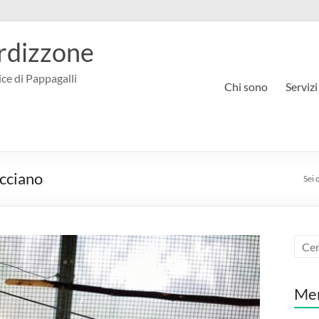
rdizzone
ce di Pappagalli
Chi sono
Servizi
acciano
Sei 
Me