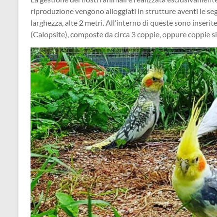
riproduzione vengono alloggiati in strutture aventi le seg
larghezza, alte 2 metri. All’interno di queste sono inseri
(Calopsite), composte da circa 3 coppie, oppure coppie sin