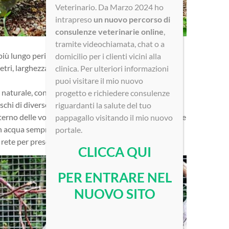
Veterinario. Da Marzo 2024 ho
intrapreso
un nuovo percorso di
consulenze veterinarie online
,
tramite videochiamata, chat o a
più lungo periodo di “stop”, portato avanti in quelle
domicilio per i clienti vicini alla
ri, larghezza di 3 metri ed altezza di 2. All’interno di
clinica. Per ulteriori informazioni
puoi visitare il mio nuovo
 naturale, con sottostante strato di rete, ed hanno
progetto e richiedere consulenze
eschi di diverse essenze botaniche con corteccia e
riguardanti la salute del tuo
erno delle voliere e grandi fonti idriche basse e larghe
pappagallo visitando il mio nuovo
on acqua sempre fresca.
portale.
rete per preservare gli animali dai predatori esterni.
CLICCA QUI
PER ENTRARE NEL
NUOVO SITO