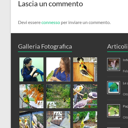
Lascia un commento
Devi essere
connesso
per inviare un commento.
Galleria Fotografica
Articol
Inf
Feb
Le 
Ott
Pap
Ott