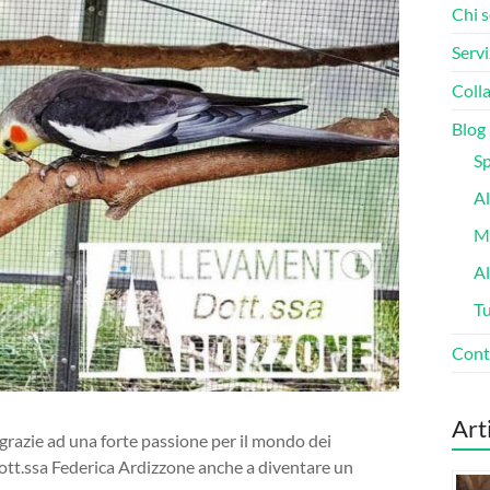
Chi 
Servi
Colla
Blog
Sp
Al
Ma
A
Tu
Cont
Art
 grazie ad una forte passione per il mondo dei
 dott.ssa Federica Ardizzone anche a diventare un