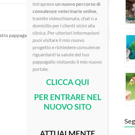
intrapreso
un nuovo percorso di
consulenze veterinarie online
,
tramite videochiamata, chat o a
domicilio per i clienti vicini alla
clinica. Per ulteriori informazioni
stro pappagallo? Iniziamo con il target training!
→
puoi visitare il mio nuovo
progetto e richiedere consulenze
riguardanti la salute del tuo
pappagallo visitando il mio nuovo
portale.
CLICCA QUI
PER ENTRARE NEL
NUOVO SITO
Seg
ATTUALMENTE