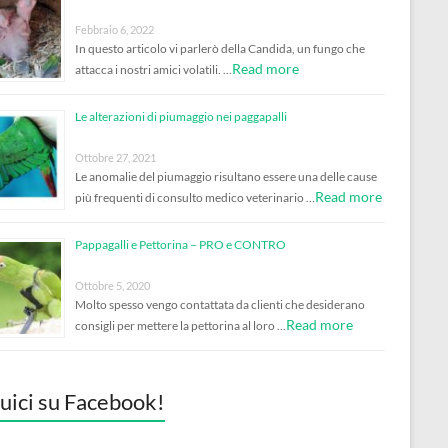
Febbraio 6, 2022
In questo articolo vi parlerò della Candida, un fungo che
Read more
attacca i nostri amici volatili. …
Le alterazioni di piumaggio nei paggapalli
Ottobre 27, 2021
Le anomalie del piumaggio risultano essere una delle cause
Read more
più frequenti di consulto medico veterinario …
Pappagalli e Pettorina – PRO e CONTRO
Ottobre 5, 2020
Molto spesso vengo contattata da clienti che desiderano
Read more
consigli per mettere la pettorina al loro …
uici su Facebook!