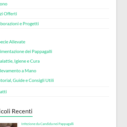
sono
zi Offerti
borazioni e Progetti
ecie Allevate
imentazione dei Pappagalli
lattie, Igiene e Cura
llevamento a Mano
torial, Guide e Consigli Utili
atti
icoli Recenti
Infezione da Candida nei Pappagalli