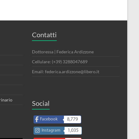
Contatti
Dottoressa | Federica Ardizzone
Cellulare: (+39) 3288047689
Email: federica.ardizzone@libero.it
rinario
Social
Facebook
8,779
Instagram
1,035