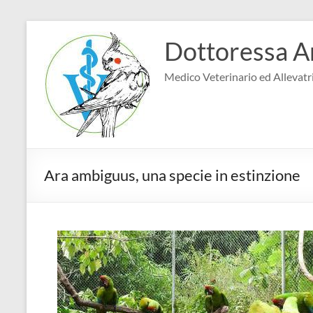
Salta
al
Dottoressa A
contenuto
Medico Veterinario ed Allevatri
Ara ambiguus, una specie in estinzione