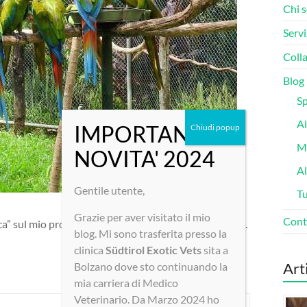
Chi 
Servi
Colla
Blog
Sp
Al
Ma
A
Gentile utente,
Tu
Grazie per aver visitato il mio
Cont
ica” sul mio progetto di salvaguardia dell’
Ara ambiguus
.
blog. Mi sono trasferita presso la
clinica
Südtirol
Exotic Vets
sita a
Art
Bolzano dove sto continuando la
mia carriera di Medico
Veterinario. Da Marzo 2024 ho