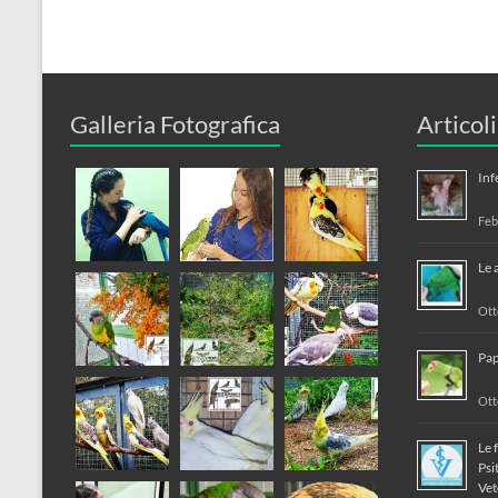
Galleria Fotografica
Articol
Inf
Feb
Le 
Ott
Pap
Ott
Le 
Psi
Vet