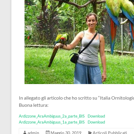
In allegato gli articolo che ho scritto su “Italia Ornitolog
Buona lettura:
Ardizzone_AraAmbiguus_2a_parte_BIS
Download
Ardizzone_AraAmbiguus_1a_parte_BIS
Download
admin
Maggio 30, 2019
Articoli Pubblicati