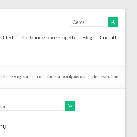
 Offerti
Collaborazioni e Progetti
Blog
Contatti
izzone
>
Blog
>
Articoli Pubblicati
>
Ara ambiguus, una specie in estinzione
nu