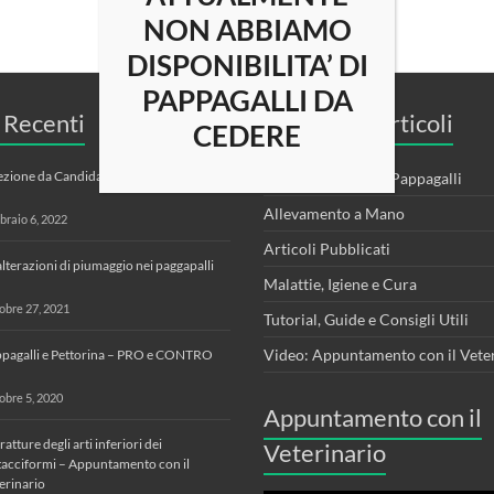
NON ABBIAMO
DISPONIBILITA’ DI
PAPPAGALLI DA
i Recenti
Categorie Articoli
CEDERE
ezione da Candida nei Pappagalli
Alimentazione dei Pappagalli
Allevamento a Mano
braio 6, 2022
Articoli Pubblicati
alterazioni di piumaggio nei paggapalli
Malattie, Igiene e Cura
obre 27, 2021
Tutorial, Guide e Consigli Utili
Video: Appuntamento con il Vete
pagalli e Pettorina – PRO e CONTRO
obre 5, 2020
Appuntamento con il
fratture degli arti inferiori dei
Veterinario
tacciformi – Appuntamento con il
erinario