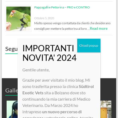
Pappagalli e Pettorina – PRO e CONTRO
Ottobre 5, 2020
Molto spesso vengo contattata da clienti che desiderano
Read more
consigli per mettere la pettorina al loro …
Seguici su Facebook!
Gentile utente,
Grazie per aver visitato il mio blog. Mi
sono trasferita presso la clinica
Südtirol
Galleria Fotografica
Exotic Vets
sita a Bolzano dove sto
continuando la mia carriera di Medico
Veterinario. Da Marzo 2024 ho
intrapreso
un nuovo percorso di
consulenze veterinarie online
, tramite