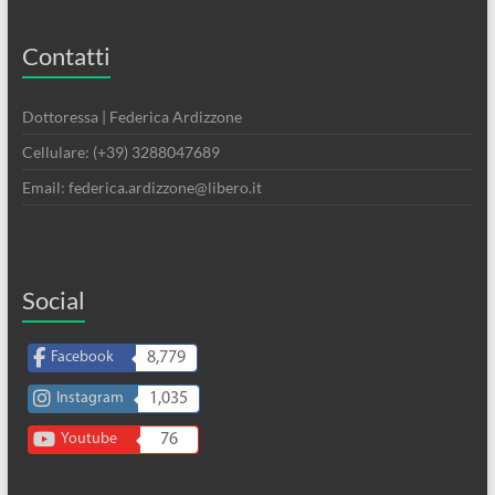
Contatti
Dottoressa | Federica Ardizzone
Cellulare: (+39) 3288047689
Email: federica.ardizzone@libero.it
Social
Facebook
8,779
Instagram
1,035
Youtube
76