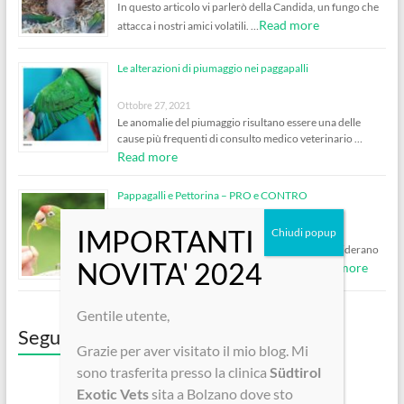
In questo articolo vi parlerò della Candida, un fungo che
Read more
attacca i nostri amici volatili. …
Le alterazioni di piumaggio nei paggapalli
Ottobre 27, 2021
Le anomalie del piumaggio risultano essere una delle
cause più frequenti di consulto medico veterinario …
Read more
Pappagalli e Pettorina – PRO e CONTRO
Ottobre 5, 2020
Molto spesso vengo contattata da clienti che desiderano
Read more
consigli per mettere la pettorina al loro …
Gentile utente,
Seguici su Facebook!
Grazie per aver visitato il mio blog. Mi
sono trasferita presso la clinica
Südtirol
Exotic Vets
sita a Bolzano dove sto