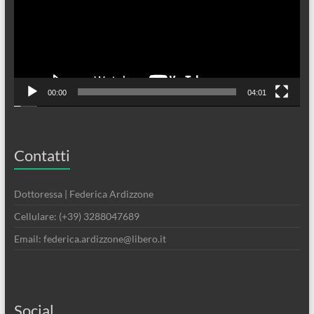
00:00
04:01
Contatti
Dottoressa | Federica Ardizzone
Cellulare: (+39) 3288047689
Email: federica.ardizzone@libero.it
Social