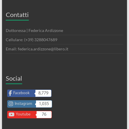
Contatti
Dottoressa | Federica Ardizzone
Cellulare: (+39) 3288047689
Email: federica.ardizzone@libero.it
Social
Facebook
8,779
Instagram
1,035
Youtube
76