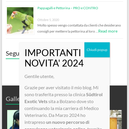
Pappagalli e Pettorina – PRO e CONTRO
Ottobre 5, 2020
Molto spesso vengo contattata da clienti che desiderano
Read more
consigli per mettere la pettorina al loro …
Seguici su Facebook!
Gentile utente,
Grazie per aver visitato il mio blog. Mi
sono trasferita presso la clinica
Südtirol
Galleria Fotografica
Exotic Vets
sita a Bolzano dove sto
continuando la mia carriera di Medico
Veterinario. Da Marzo 2024 ho
intrapreso
un nuovo percorso di
consulenze veterinarie online
, tramite