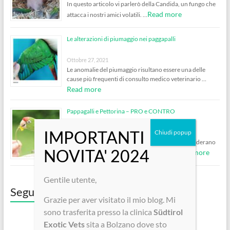
In questo articolo vi parlerò della Candida, un fungo che
Read more
attacca i nostri amici volatili. …
Le alterazioni di piumaggio nei paggapalli
Ottobre 27, 2021
Le anomalie del piumaggio risultano essere una delle
cause più frequenti di consulto medico veterinario …
Read more
Pappagalli e Pettorina – PRO e CONTRO
Ottobre 5, 2020
Molto spesso vengo contattata da clienti che desiderano
Read more
consigli per mettere la pettorina al loro …
Gentile utente,
Seguici su Facebook!
Grazie per aver visitato il mio blog. Mi
sono trasferita presso la clinica
Südtirol
Exotic Vets
sita a Bolzano dove sto