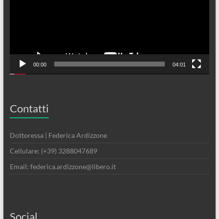
00:00
04:01
Contatti
Dottoressa | Federica Ardizzone
Cellulare: (+39) 3288047689
Email: federica.ardizzone@libero.it
Social